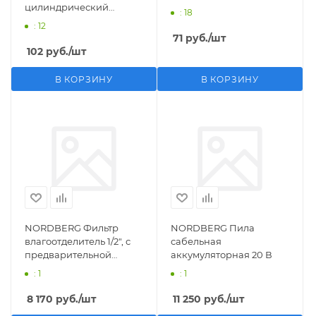
цилиндрический
: 18
M1/2">F1/4"
: 12
71
руб.
/шт
102
руб.
/шт
В КОРЗИНУ
В КОРЗИНУ
NORDBERG Фильтр
NORDBERG Пила
влагоотделитель 1/2", с
сабельная
предварительной
аккумуляторная 20 В
фильтрацией
: 1
: 1
8 170
руб.
/шт
11 250
руб.
/шт