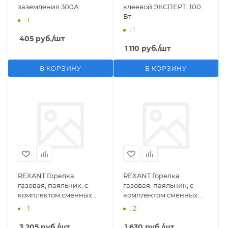
заземления 300А
клеевой ЭКСПЕРТ, 100
Вт
: 1
: 1
405
руб.
/шт
1 110
руб.
/шт
В КОРЗИНУ
В КОРЗИНУ
REXANT Горелка
REXANT Горелка
газовая, паяльник, с
газовая, паяльник, с
комплектом сменных
комплектом сменных
насадок, 11 предметов
насадок, 3 предмета
: 1
: 2
3 205
руб.
/шт
1 630
руб.
/шт