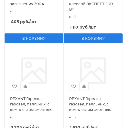
заземления 300А
клеевой ЭКСПЕРТ, 100
Вт
: 1
: 1
405
руб.
/шт
1 110
руб.
/шт
В КОРЗИНУ
В КОРЗИНУ
REXANT Горелка
REXANT Горелка
газовая, паяльник, с
газовая, паяльник, с
комплектом сменных
комплектом сменных
насадок, 11 предметов
насадок, 3 предмета
: 1
: 2
3 205
руб.
/шт
1 630
руб.
/шт