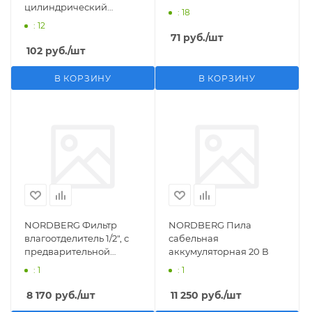
цилиндрический
: 18
M1/2">F1/4"
: 12
71
руб.
/шт
102
руб.
/шт
В КОРЗИНУ
В КОРЗИНУ
NORDBERG Фильтр
NORDBERG Пила
влагоотделитель 1/2", с
сабельная
предварительной
аккумуляторная 20 В
фильтрацией
: 1
: 1
8 170
руб.
/шт
11 250
руб.
/шт