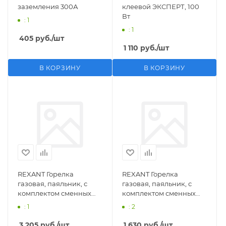
заземления 300А
клеевой ЭКСПЕРТ, 100
Вт
: 1
: 1
405
руб.
/шт
1 110
руб.
/шт
В КОРЗИНУ
В КОРЗИНУ
REXANT Горелка
REXANT Горелка
газовая, паяльник, с
газовая, паяльник, с
комплектом сменных
комплектом сменных
насадок, 11 предметов
насадок, 3 предмета
: 1
: 2
3 205
руб.
/шт
1 630
руб.
/шт