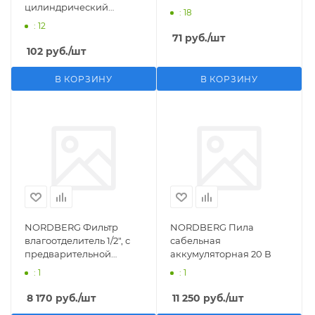
цилиндрический
: 18
M1/2">F1/4"
: 12
71
руб.
/шт
102
руб.
/шт
В КОРЗИНУ
В КОРЗИНУ
NORDBERG Фильтр
NORDBERG Пила
влагоотделитель 1/2", с
сабельная
предварительной
аккумуляторная 20 В
фильтрацией
: 1
: 1
8 170
руб.
/шт
11 250
руб.
/шт