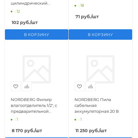
цилиндрический
: 18
M1/2">F1/4"
: 12
71
руб.
/шт
102
руб.
/шт
В КОРЗИНУ
В КОРЗИНУ
NORDBERG Фильтр
NORDBERG Пила
влагоотделитель 1/2", с
сабельная
предварительной
аккумуляторная 20 В
фильтрацией
: 1
: 1
8 170
руб.
/шт
11 250
руб.
/шт