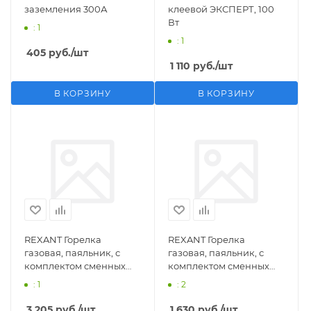
заземления 300А
клеевой ЭКСПЕРТ, 100
Вт
: 1
: 1
405
руб.
/шт
1 110
руб.
/шт
В КОРЗИНУ
В КОРЗИНУ
REXANT Горелка
REXANT Горелка
газовая, паяльник, с
газовая, паяльник, с
комплектом сменных
комплектом сменных
насадок, 11 предметов
насадок, 3 предмета
: 1
: 2
3 205
руб.
/шт
1 630
руб.
/шт