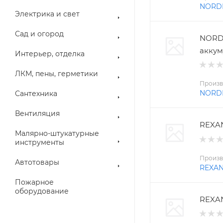
NORD
Электрика и свет
Сад и огород
NORD
аккум
Интерьер, отделка
ЛКМ, пены, герметики
Произв
NORD
Сантехника
Вентиляция
REXAN
Малярно-штукатурные
инструменты
Произв
Автотовары
REXA
Пожарное
оборудование
REXAN