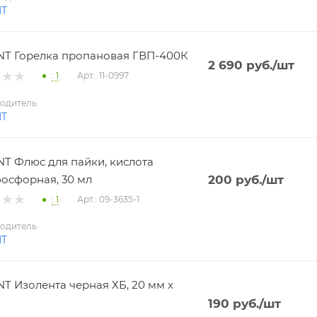
NT
T Горелка пропановая ГВП-400К
2 690
руб.
/шт
: 1
Арт.: 11-0997
одитель
NT
T Флюс для пайки, кислота
осфорная, 30 мл
200
руб.
/шт
: 1
Арт.: 09-3635-1
одитель
NT
T Изолента черная ХБ, 20 мм х
190
руб.
/шт