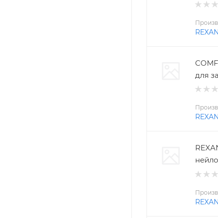
Произв
REXA
COMFO
для з
Произв
REXA
REXAN
нейло
Произв
REXA