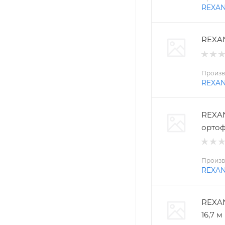
REXA
REXAN
Произв
REXA
REXAN
ортоф
Произв
REXA
REXAN
16,7 м