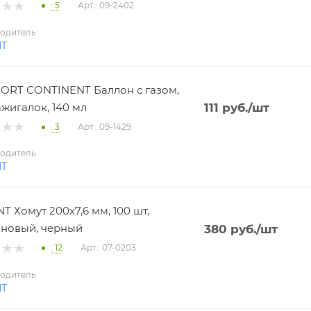
: 5
Арт.: 09-2402
одитель
NT
RT CONTINENT Баллон с газом,
ажигалок, 140 мл
111
руб.
/шт
: 3
Арт.: 09-1429
одитель
NT
T Хомут 200х7,6 мм, 100 шт,
новый, черный
380
руб.
/шт
: 12
Арт.: 07-0203
одитель
NT