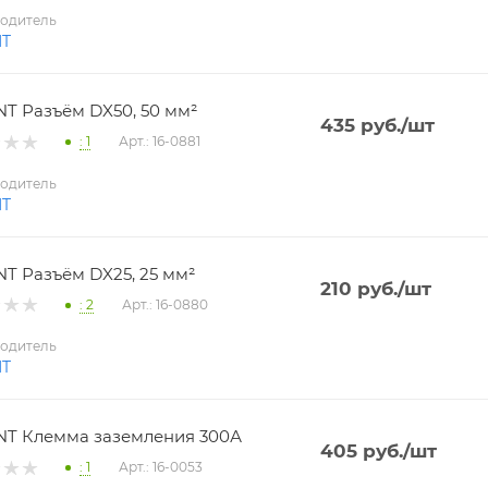
одитель
NT
T Разъём DX50, 50 мм²
435
руб.
/шт
: 1
Арт.: 16-0881
одитель
NT
T Разъём DX25, 25 мм²
210
руб.
/шт
: 2
Арт.: 16-0880
одитель
NT
T Клемма заземления 300А
405
руб.
/шт
: 1
Арт.: 16-0053