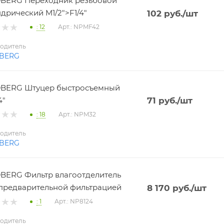
BERG Переходник резьбовой
дрический M1/2">F1/4"
102
руб.
/шт
: 12
Арт.: NPMF42
одитель
BERG
BERG Штуцер быстросъемный
4"
71
руб.
/шт
: 18
Арт.: NPM32
одитель
BERG
ERG Фильтр влагоотделитель
 с предварительной фильтрацией
8 170
руб.
/шт
: 1
Арт.: NP8124
одитель