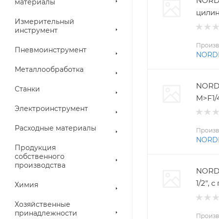
NORD
материалы
цилин
Измерительный
инструмент
Произв
Пневмоинструмент
NORD
Металлообработка
NORD
Станки
M>F1/
Электроинструмент
Расходные материалы
Произв
NORD
Продукция
собственного
производства
NORDB
1/2",
Химия
Хозяйственные
принадлежности
Произв