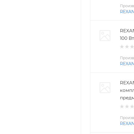
Произв
REXA
REXAN
100 Вт
Произв
REXA
REXAN
компл
пред
Произв
REXA