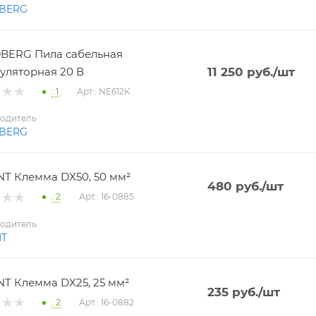
BERG
BERG Пила сабельная
уляторная 20 В
11 250
руб.
/шт
: 1
Арт.: NE612K
одитель
BERG
T Клемма DX50, 50 мм²
480
руб.
/шт
: 2
Арт.: 16-0885
одитель
NT
T Клемма DX25, 25 мм²
235
руб.
/шт
: 2
Арт.: 16-0882