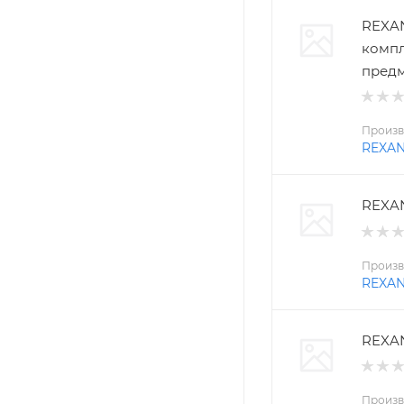
REXAN
компл
пред
Произв
REXA
REXAN
Произв
REXA
REXAN
Произв