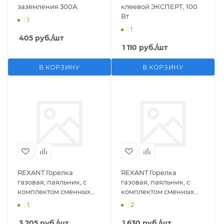
заземления 300А
клеевой ЭКСПЕРТ, 100
Вт
: 1
: 1
405
руб.
/шт
1 110
руб.
/шт
В КОРЗИНУ
В КОРЗИНУ
REXANT Горелка
REXANT Горелка
газовая, паяльник, с
газовая, паяльник, с
комплектом сменных
комплектом сменных
насадок, 11 предметов
насадок, 3 предмета
: 1
: 2
3 205
руб.
/шт
1 630
руб.
/шт