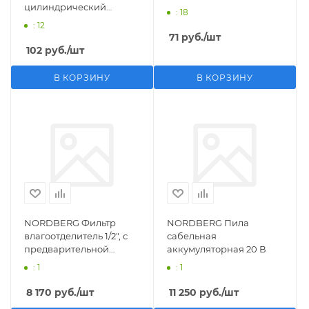
цилиндрический
: 18
M1/2">F1/4"
: 12
71
руб.
/шт
102
руб.
/шт
В КОРЗИНУ
В КОРЗИНУ
NORDBERG Фильтр
NORDBERG Пила
влагоотделитель 1/2", с
сабельная
предварительной
аккумуляторная 20 В
фильтрацией
: 1
: 1
8 170
руб.
/шт
11 250
руб.
/шт