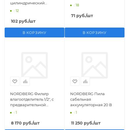
цилиндрический
: 18
M1/2">F1/4"
: 12
71
руб.
/шт
102
руб.
/шт
В КОРЗИНУ
В КОРЗИНУ
NORDBERG Фильтр
NORDBERG Пила
влагоотделитель 1/2", с
сабельная
предварительной
аккумуляторная 20 В
фильтрацией
: 1
: 1
8 170
руб.
/шт
11 250
руб.
/шт