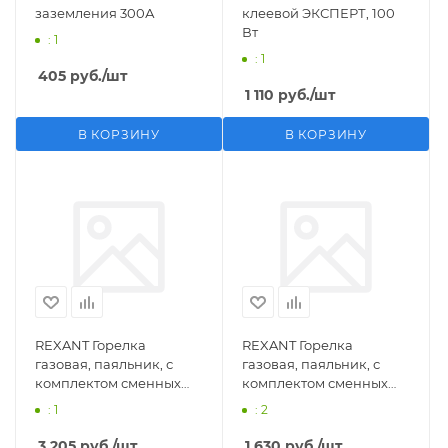
заземления 300А
клеевой ЭКСПЕРТ, 100
Вт
: 1
: 1
405
руб.
/шт
1 110
руб.
/шт
В КОРЗИНУ
В КОРЗИНУ
REXANT Горелка
REXANT Горелка
газовая, паяльник, с
газовая, паяльник, с
комплектом сменных
комплектом сменных
насадок, 11 предметов
насадок, 3 предмета
: 1
: 2
3 205
руб.
/шт
1 630
руб.
/шт