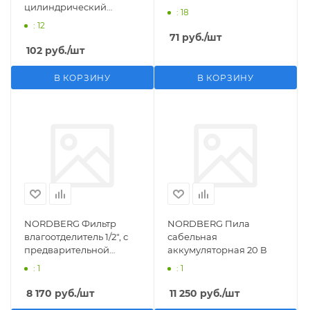
цилиндрический
: 18
M1/2">F1/4"
: 12
71
руб.
/шт
102
руб.
/шт
В КОРЗИНУ
В КОРЗИНУ
NORDBERG Фильтр
NORDBERG Пила
влагоотделитель 1/2", с
сабельная
предварительной
аккумуляторная 20 В
фильтрацией
: 1
: 1
8 170
руб.
/шт
11 250
руб.
/шт