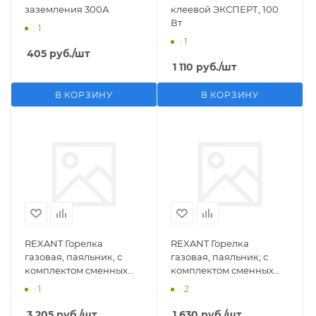
заземления 300А
клеевой ЭКСПЕРТ, 100
Вт
: 1
: 1
405
руб.
/шт
1 110
руб.
/шт
В КОРЗИНУ
В КОРЗИНУ
REXANT Горелка
REXANT Горелка
газовая, паяльник, с
газовая, паяльник, с
комплектом сменных
комплектом сменных
насадок, 11 предметов
насадок, 3 предмета
: 1
: 2
3 205
руб.
/шт
1 630
руб.
/шт