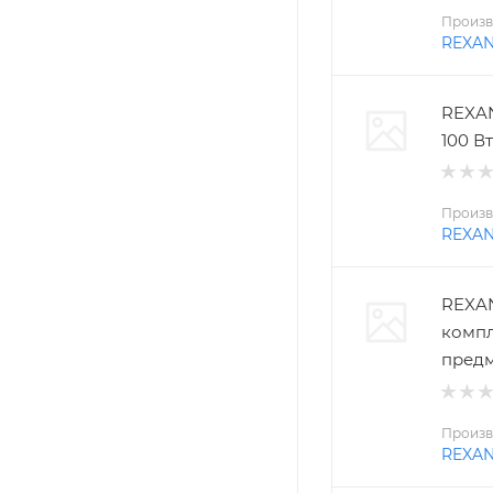
Произв
REXA
REXAN
100 Вт
Произв
REXA
REXAN
компл
пред
Произв
REXA