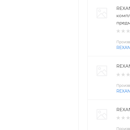
REXAN
компл
пред
Произв
REXA
REXAN
Произв
REXA
REXAN
Произв