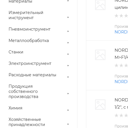
NORD
материалы
цилин
Измерительный
инструмент
Произв
Пневмоинструмент
NORD
Металлообработка
NORD
Станки
M>F1/
Электроинструмент
Расходные материалы
Произв
NORD
Продукция
собственного
производства
NORDB
1/2",
Химия
Хозяйственные
принадлежности
Произв