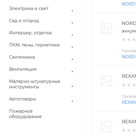
NORD
Электрика и свет
Сад и огород
NORD
аккум
Интерьер, отделка
ЛКМ, пены, герметики
Произв
NORD
Сантехника
Вентиляция
REXAN
Малярно-штукатурные
инструменты
Произв
Автотовары
REXA
Пожарное
оборудование
REXAN