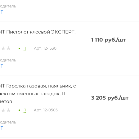
одитель
NT
T Пистолет клеевой ЭКСПЕРТ,
1 110
руб.
/шт
: 1
Арт.: 12-1530
одитель
NT
T Горелка газовая, паяльник, с
ектом сменных насадок, 11
3 205
руб.
/шт
метов
: 1
Арт.: 12-0505
одитель
NT