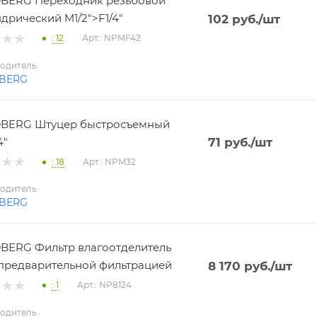
BERG Переходник резьбовой
дрический M1/2">F1/4"
102
руб.
/шт
: 12
Арт.: NPMF42
одитель
BERG
BERG Штуцер быстросъемный
4"
71
руб.
/шт
: 18
Арт.: NPM32
одитель
BERG
ERG Фильтр влагоотделитель
 с предварительной фильтрацией
8 170
руб.
/шт
: 1
Арт.: NP8124
одитель