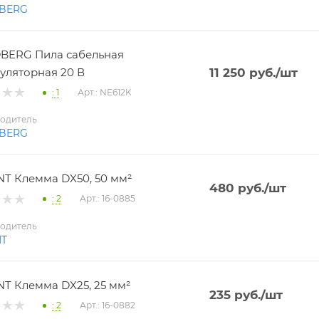
BERG
BERG Пила сабельная
уляторная 20 В
11 250
руб.
/шт
: 1
Арт.: NE612K
одитель
BERG
T Клемма DX50, 50 мм²
480
руб.
/шт
: 2
Арт.: 16-0885
одитель
NT
T Клемма DX25, 25 мм²
235
руб.
/шт
: 2
Арт.: 16-0882