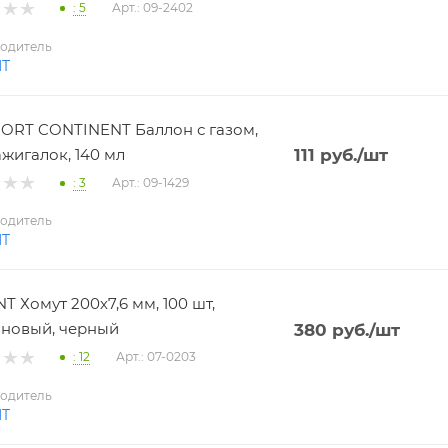
: 5
Арт.: 09-2402
одитель
NT
RT CONTINENT Баллон с газом,
ажигалок, 140 мл
111
руб.
/шт
: 3
Арт.: 09-1429
одитель
NT
T Хомут 200х7,6 мм, 100 шт,
новый, черный
380
руб.
/шт
: 12
Арт.: 07-0203
одитель
NT