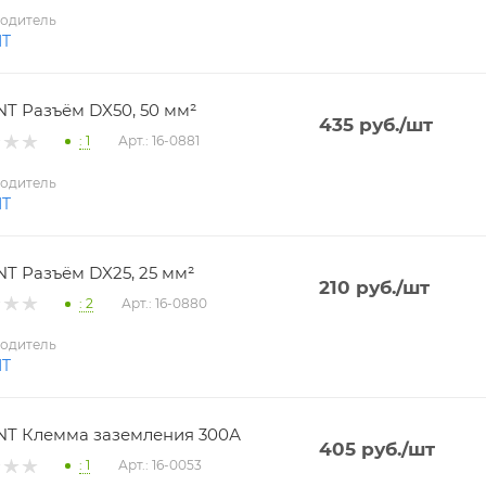
одитель
NT
T Разъём DX50, 50 мм²
435
руб.
/шт
: 1
Арт.: 16-0881
одитель
NT
T Разъём DX25, 25 мм²
210
руб.
/шт
: 2
Арт.: 16-0880
одитель
NT
T Клемма заземления 300А
405
руб.
/шт
: 1
Арт.: 16-0053