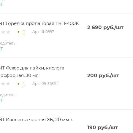
NT
T Горелка пропановая ГВП-400К
2 690
руб.
/шт
: 1
Арт.: 11-0997
одитель
NT
T Флюс для пайки, кислота
осфорная, 30 мл
200
руб.
/шт
: 1
Арт.: 09-3635-1
одитель
NT
T Изолента черная ХБ, 20 мм х
190
руб.
/шт