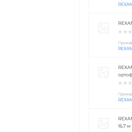
REXA
REXAN
Произв
REXA
REXAN
ортоф
Произв
REXA
REXAN
16,7 м