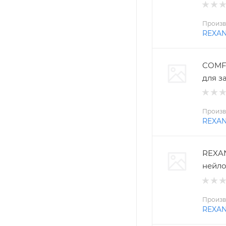
Произв
REXA
COMFO
для з
Произв
REXA
REXAN
нейло
Произв
REXA