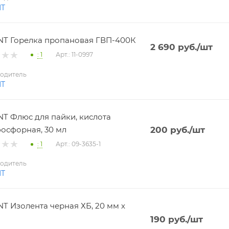
NT
T Горелка пропановая ГВП-400К
2 690
руб.
/шт
: 1
Арт.: 11-0997
одитель
NT
T Флюс для пайки, кислота
осфорная, 30 мл
200
руб.
/шт
: 1
Арт.: 09-3635-1
одитель
NT
T Изолента черная ХБ, 20 мм х
190
руб.
/шт