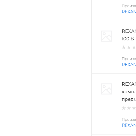
Произв
REXA
REXAN
100 Вт
Произв
REXA
REXAN
компл
пред
Произв
REXA