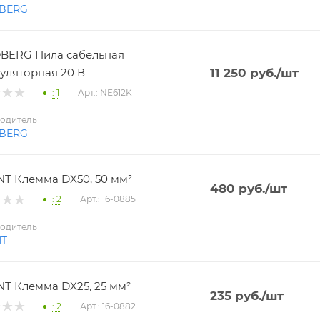
BERG
BERG Пила сабельная
уляторная 20 В
11 250
руб.
/шт
: 1
Арт.: NE612K
одитель
BERG
T Клемма DX50, 50 мм²
480
руб.
/шт
: 2
Арт.: 16-0885
одитель
NT
T Клемма DX25, 25 мм²
235
руб.
/шт
: 2
Арт.: 16-0882