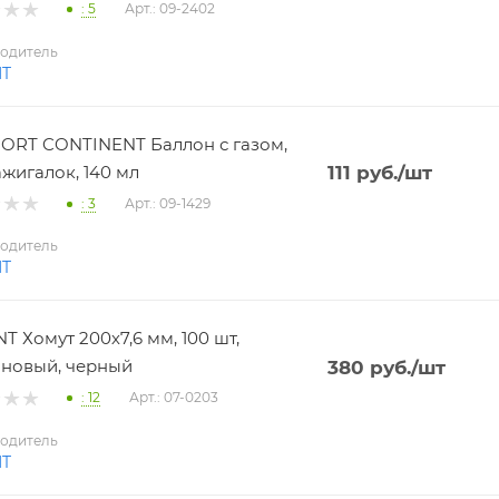
: 5
Арт.: 09-2402
одитель
NT
RT CONTINENT Баллон с газом,
ажигалок, 140 мл
111
руб.
/шт
: 3
Арт.: 09-1429
одитель
NT
T Хомут 200х7,6 мм, 100 шт,
новый, черный
380
руб.
/шт
: 12
Арт.: 07-0203
одитель
NT