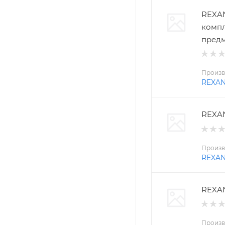
REXAN
компл
пред
Произв
REXA
REXAN
Произв
REXA
REXAN
Произв