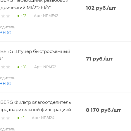
BERG Переходник резьбовой
дрический M1/2">F1/4"
102
руб.
/шт
: 12
Арт.: NPMF42
одитель
BERG
BERG Штуцер быстросъемный
4"
71
руб.
/шт
: 18
Арт.: NPM32
одитель
BERG
ERG Фильтр влагоотделитель
 с предварительной фильтрацией
8 170
руб.
/шт
: 1
Арт.: NP8124
одитель