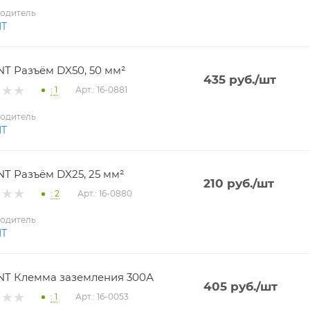
одитель
NT
T Разъём DX50, 50 мм²
435
руб.
/шт
: 1
Арт.: 16-0881
одитель
NT
T Разъём DX25, 25 мм²
210
руб.
/шт
: 2
Арт.: 16-0880
одитель
NT
T Клемма заземления 300А
405
руб.
/шт
: 1
Арт.: 16-0053