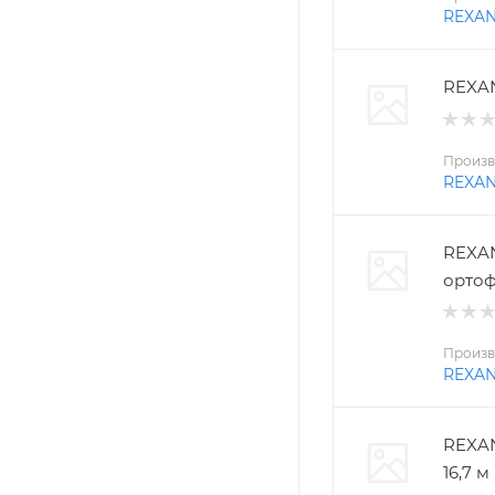
REXA
REXAN
Произв
REXA
REXAN
ортоф
Произв
REXA
REXAN
16,7 м