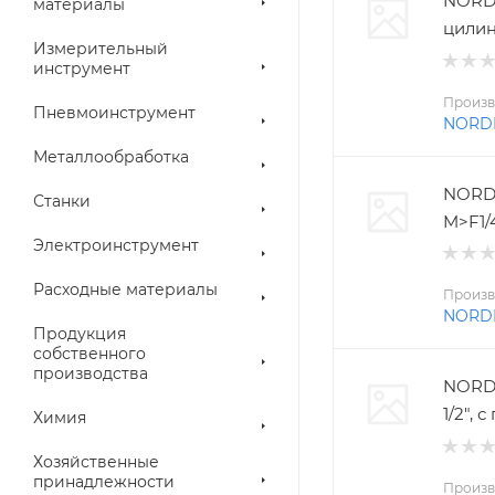
NORD
материалы
цилин
Измерительный
инструмент
Произв
Пневмоинструмент
NORD
Металлообработка
NORD
Станки
M>F1/
Электроинструмент
Расходные материалы
Произв
NORD
Продукция
собственного
производства
NORDB
1/2",
Химия
Хозяйственные
принадлежности
Произв