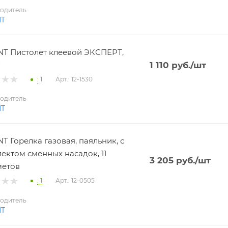
одитель
NT
T Пистолет клеевой ЭКСПЕРТ,
1 110
руб.
/шт
: 1
Арт.: 12-1530
одитель
NT
T Горелка газовая, паяльник, с
ектом сменных насадок, 11
3 205
руб.
/шт
метов
: 1
Арт.: 12-0505
одитель
NT