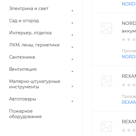
NORD
Электрика и свет
Сад и огород
NORD
аккум
Интерьер, отделка
ЛКМ, пены, герметики
Произв
NORD
Сантехника
Вентиляция
REXAN
Малярно-штукатурные
инструменты
Произв
Автотовары
REXA
Пожарное
оборудование
REXAN