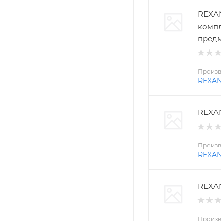
REXAN
компл
пред
Произв
REXA
REXAN
Произв
REXA
REXAN
Произв