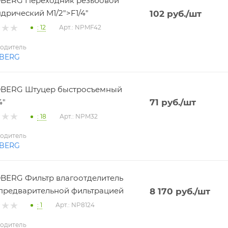
BERG Переходник резьбовой
дрический M1/2">F1/4"
102
руб.
/шт
: 12
Арт.: NPMF42
одитель
BERG
BERG Штуцер быстросъемный
4"
71
руб.
/шт
: 18
Арт.: NPM32
одитель
BERG
ERG Фильтр влагоотделитель
 с предварительной фильтрацией
8 170
руб.
/шт
: 1
Арт.: NP8124
одитель