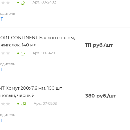
: 5
Арт.: 09-2402
одитель
NT
RT CONTINENT Баллон с газом,
ажигалок, 140 мл
111
руб.
/шт
: 3
Арт.: 09-1429
одитель
NT
T Хомут 200х7,6 мм, 100 шт,
новый, черный
380
руб.
/шт
: 12
Арт.: 07-0203
одитель
NT