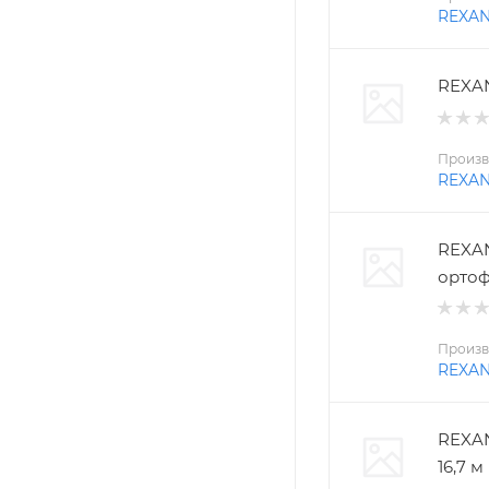
REXA
REXAN
Произв
REXA
REXAN
ортоф
Произв
REXA
REXAN
16,7 м