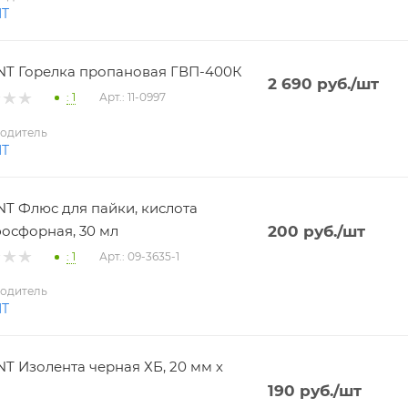
NT
T Горелка пропановая ГВП-400К
2 690
руб.
/шт
: 1
Арт.: 11-0997
одитель
NT
T Флюс для пайки, кислота
осфорная, 30 мл
200
руб.
/шт
: 1
Арт.: 09-3635-1
одитель
NT
T Изолента черная ХБ, 20 мм х
190
руб.
/шт