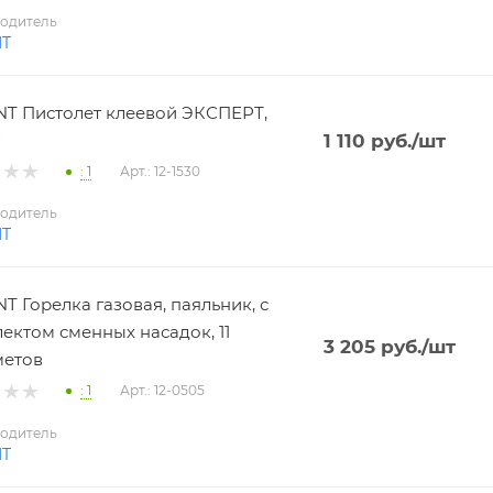
одитель
NT
T Пистолет клеевой ЭКСПЕРТ,
1 110
руб.
/шт
: 1
Арт.: 12-1530
одитель
NT
T Горелка газовая, паяльник, с
ектом сменных насадок, 11
3 205
руб.
/шт
метов
: 1
Арт.: 12-0505
одитель
NT