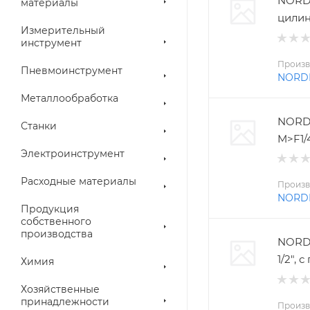
NORD
материалы
цилин
Измерительный
инструмент
Произв
Пневмоинструмент
NORD
Металлообработка
NORD
Станки
M>F1/
Электроинструмент
Расходные материалы
Произв
NORD
Продукция
собственного
производства
NORDB
1/2",
Химия
Хозяйственные
принадлежности
Произв