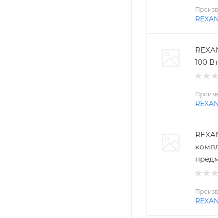
Произв
REXA
REXAN
100 Вт
Произв
REXA
REXAN
компл
пред
Произв
REXA