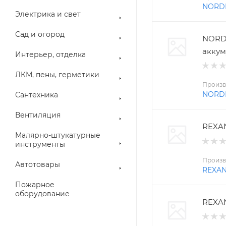
NORD
Электрика и свет
Сад и огород
NORD
аккум
Интерьер, отделка
ЛКМ, пены, герметики
Произв
NORD
Сантехника
Вентиляция
REXAN
Малярно-штукатурные
инструменты
Произв
Автотовары
REXA
Пожарное
оборудование
REXAN