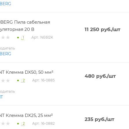
BERG
BERG Пила сабельная
уляторная 20 В
11 250
руб.
/шт
: 1
Арт.: NE612K
одитель
BERG
T Клемма DX50, 50 мм²
480
руб.
/шт
: 2
Арт.: 16-0885
одитель
NT
T Клемма DX25, 25 мм²
235
руб.
/шт
: 2
Арт.: 16-0882