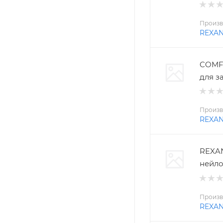
Произв
REXA
COMFO
для з
Произв
REXA
REXAN
нейло
Произв
REXA