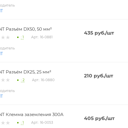
одитель
NT
T Разъём DX50, 50 мм²
435
руб.
/шт
: 1
Арт.: 16-0881
одитель
NT
T Разъём DX25, 25 мм²
210
руб.
/шт
: 2
Арт.: 16-0880
одитель
NT
T Клемма заземления 300А
405
руб.
/шт
: 1
Арт.: 16-0053