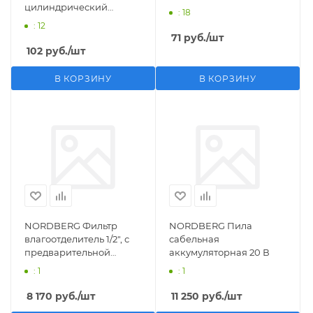
цилиндрический
: 18
M1/2">F1/4"
: 12
71
руб.
/шт
102
руб.
/шт
В КОРЗИНУ
В КОРЗИНУ
NORDBERG Фильтр
NORDBERG Пила
влагоотделитель 1/2", с
сабельная
предварительной
аккумуляторная 20 В
фильтрацией
: 1
: 1
8 170
руб.
/шт
11 250
руб.
/шт