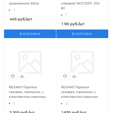
заземления 300А
клеевой ЭКСПЕРТ, 100
Вт
: 1
: 1
405
руб.
/шт
1 110
руб.
/шт
В КОРЗИНУ
В КОРЗИНУ
REXANT Горелка
REXANT Горелка
газовая, паяльник, с
газовая, паяльник, с
комплектом сменных
комплектом сменных
насадок, 11 предметов
насадок, 3 предмета
: 1
: 2
3 205
руб.
/шт
1 630
руб.
/шт