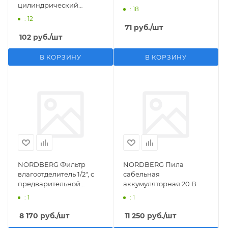
цилиндрический
: 18
M1/2">F1/4"
: 12
71
руб.
/шт
102
руб.
/шт
В КОРЗИНУ
В КОРЗИНУ
NORDBERG Фильтр
NORDBERG Пила
влагоотделитель 1/2", с
сабельная
предварительной
аккумуляторная 20 В
фильтрацией
: 1
: 1
8 170
руб.
/шт
11 250
руб.
/шт