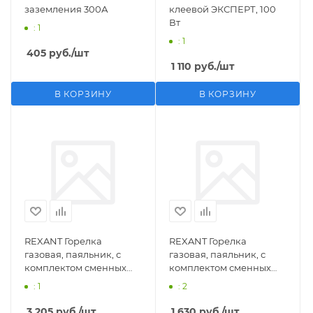
заземления 300А
клеевой ЭКСПЕРТ, 100
Вт
: 1
: 1
405
руб.
/шт
1 110
руб.
/шт
В КОРЗИНУ
В КОРЗИНУ
REXANT Горелка
REXANT Горелка
газовая, паяльник, с
газовая, паяльник, с
комплектом сменных
комплектом сменных
насадок, 11 предметов
насадок, 3 предмета
: 1
: 2
3 205
руб.
/шт
1 630
руб.
/шт