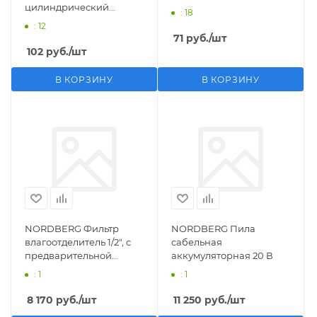
цилиндрический
: 18
M1/2">F1/4"
: 12
71
руб.
/шт
102
руб.
/шт
В КОРЗИНУ
В КОРЗИНУ
NORDBERG Фильтр
NORDBERG Пила
влагоотделитель 1/2", с
сабельная
предварительной
аккумуляторная 20 В
фильтрацией
: 1
: 1
8 170
руб.
/шт
11 250
руб.
/шт