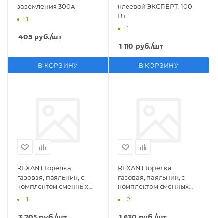
заземления 300А
клеевой ЭКСПЕРТ, 100
Вт
: 1
: 1
405
руб.
/шт
1 110
руб.
/шт
В КОРЗИНУ
В КОРЗИНУ
REXANT Горелка
REXANT Горелка
газовая, паяльник, с
газовая, паяльник, с
комплектом сменных
комплектом сменных
насадок, 11 предметов
насадок, 3 предмета
: 1
: 2
3 205
руб.
/шт
1 630
руб.
/шт