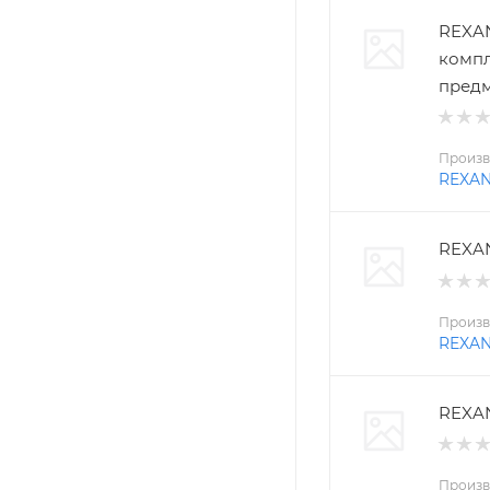
REXAN
компл
пред
Произв
REXA
REXAN
Произв
REXA
REXAN
Произв