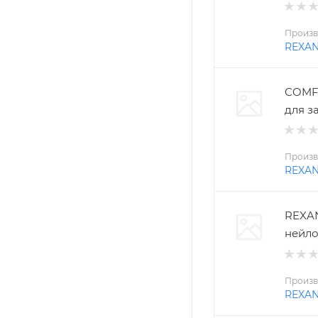
Произв
REXA
COMFO
для з
Произв
REXA
REXAN
нейло
Произв
REXA