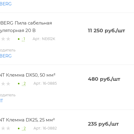
BERG
BERG Пила сабельная
уляторная 20 В
11 250
руб.
/шт
: 1
Арт.: NE612K
одитель
BERG
T Клемма DX50, 50 мм²
480
руб.
/шт
: 2
Арт.: 16-0885
одитель
NT
T Клемма DX25, 25 мм²
235
руб.
/шт
: 2
Арт.: 16-0882