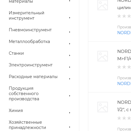
NORD
материалы
цилин
Измерительный
инструмент
Произв
Пневмоинструмент
NORD
Металлообработка
NORD
Станки
M>F1/
Электроинструмент
Расходные материалы
Произв
NORD
Продукция
собственного
производства
NORDB
1/2",
Химия
Хозяйственные
принадлежности
Произв