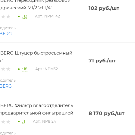
BERG Переходник резьбовой
дрический M1/2">F1/4"
102
руб.
/шт
: 12
Арт.: NPMF42
одитель
BERG
BERG Штуцер быстросъемный
4"
71
руб.
/шт
: 18
Арт.: NPM32
одитель
BERG
ERG Фильтр влагоотделитель
 с предварительной фильтрацией
8 170
руб.
/шт
: 1
Арт.: NP8124
одитель