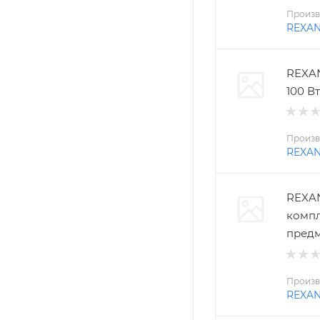
Произв
REXA
REXAN
100 Вт
Произв
REXA
REXAN
компл
пред
Произв
REXA