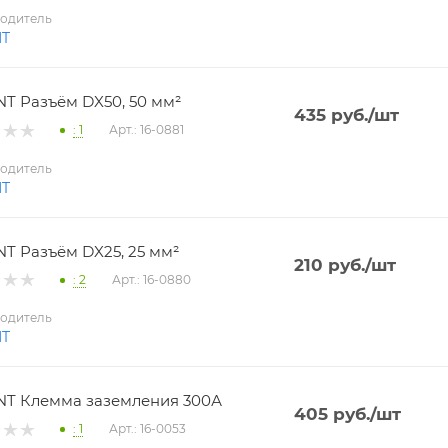
одитель
NT
T Разъём DX50, 50 мм²
435
руб.
/шт
: 1
Арт.: 16-0881
одитель
NT
T Разъём DX25, 25 мм²
210
руб.
/шт
: 2
Арт.: 16-0880
одитель
NT
T Клемма заземления 300А
405
руб.
/шт
: 1
Арт.: 16-0053