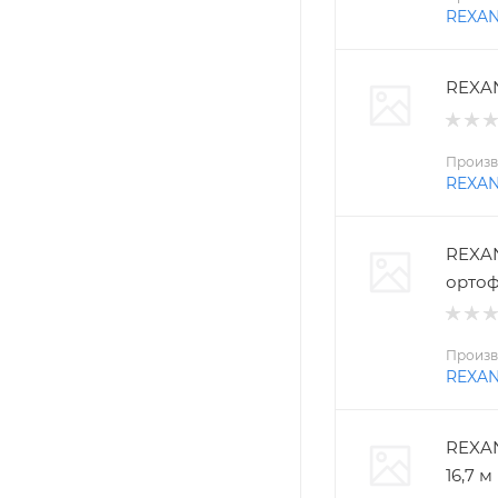
REXA
REXAN
Произв
REXA
REXAN
ортоф
Произв
REXA
REXAN
16,7 м