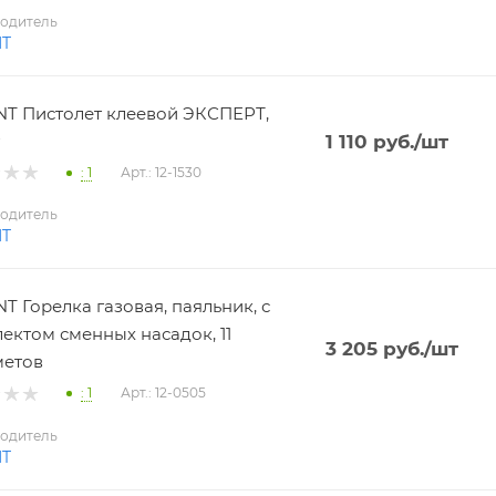
одитель
NT
T Пистолет клеевой ЭКСПЕРТ,
1 110
руб.
/шт
: 1
Арт.: 12-1530
одитель
NT
T Горелка газовая, паяльник, с
ектом сменных насадок, 11
3 205
руб.
/шт
метов
: 1
Арт.: 12-0505
одитель
NT