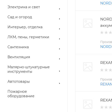
NORD
Электрика и свет
Сад и огород
NORD
аккум
Интерьер, отделка
ЛКМ, пены, герметики
Произв
NORD
Сантехника
Вентиляция
REXAN
Малярно-штукатурные
инструменты
Произв
Автотовары
REXA
Пожарное
оборудование
REXAN