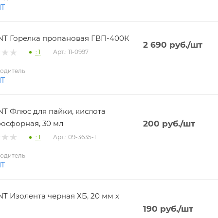
NT
T Горелка пропановая ГВП-400К
2 690
руб.
/шт
: 1
Арт.: 11-0997
одитель
NT
T Флюс для пайки, кислота
осфорная, 30 мл
200
руб.
/шт
: 1
Арт.: 09-3635-1
одитель
NT
T Изолента черная ХБ, 20 мм х
190
руб.
/шт