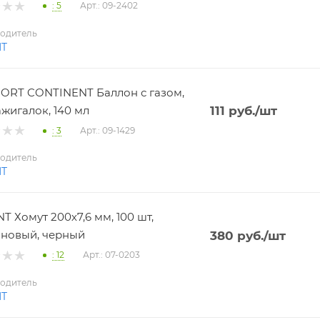
: 5
Арт.: 09-2402
одитель
NT
RT CONTINENT Баллон с газом,
ажигалок, 140 мл
111
руб.
/шт
: 3
Арт.: 09-1429
одитель
NT
T Хомут 200х7,6 мм, 100 шт,
новый, черный
380
руб.
/шт
: 12
Арт.: 07-0203
одитель
NT