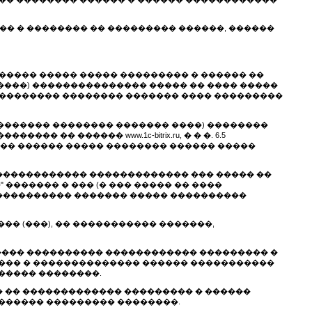
��� � �������� �� ��������� ������, ������
������ ����� ����� ��������� � ������ ��
���) ��������������� ����� �� ���� �����
�������� �������� ������� ���� ���������
��������� �������� ������� ����) ��������
� ������ www.1c-bitrix.ru, � � �. 6.5
��� ������ ����� �������� ������ �����
 ������������� ������������� ��� ����� ��
������� � ��� (� ��� ����� �� ����
 ���������� ������� ����� ����������
�� (���), �� ����������� �������,
����� ���������� ������������ ��������� �
���� � �������������� ������ �����������
����� ��������.
� �� ������������� ��������� � ������
������ ��������� ��������.