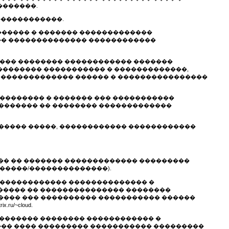
�������.
������������.
������� � ������� �������������
�� �������������� ������������
���� �������� ������������ �������
���������� ����������� � �������������,
�� ������������� ������ � ����������������
 �������� � ������� ��� �����������
������� �� �������� �������������
������ �����, ������������ ������������
��� �� ������� ������������� ���������
�����/��������������).
������������� �������������� �
����� �� ��������������� ��������
����� ��� ���������� ����������� ������
/~cloud.
�������� �������� ������������ �
��� ���� ��������� ����������� ���������