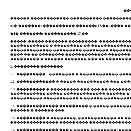
��
������ ������������ ���������� ���������
«1�-�������: ���������� ������» 17.�� (���� �
�1�-�������: ���������� 17.��
�����! ����� ������� ���������, ���������
������������ � ��������� �� �������������
������������� ��������� �������� ��������
���� �� �� �������� ������������� �������
��������� � ������ ������� ��� �� ���������
1. �������� �������
1.1.
���������
– �������� � ������������ �������
1.2.
������������
� ����� ���������� ��� ���
1.3.
���������
� ��������� ��� ��� �� �������
����������� ����� ������������� ������ � �
���������� ����������� � ������ ��������� 
1.4.
������������� ���������
� ����� ������
������ � ������ ���).
1.5.
��������� �
��������, ������������ �� �
��������������� ��������� �������������
1.6.
������������� ���
� ����� �������� (���