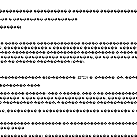
���������� ���������� � �������� ����������
�� � ��������� ����������:
�������)
�� ���� ����� ������������� ����� ��������� �
, ������������� � ��������� ����������. ������
�� ���������� ���������� ���������� � ���� �
 ������� ���������� ����������, �� �� ������ 
� �� ������ ���������� (���).
��������� �1�-�������, 127287 �. ������, ��. ������
�������� ����.
��� ���� ������ (��� � �����, ��� � �� ��������
�����, � ��� ����� ��������� ������, ���� ���
��������� ��� ���, � ����� ����� ������������
��, ��������� � ����������������� ��������� � 
���������� ��������� �� ����������� ���������
��� ����.
��������� ����), �������������� ����� �������