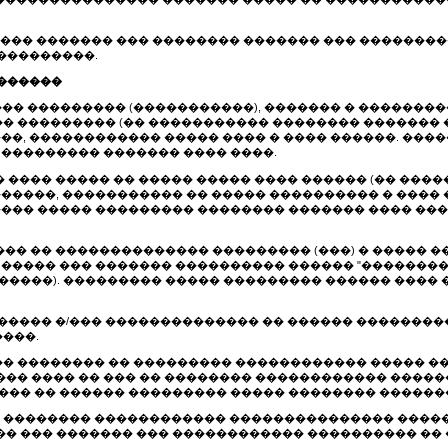
����� ������� ��� �������� ������� ��� �������
 ���������.
�������
��� ��������� (�����������), ������� � �������
 ��������� (�� ����������� �������� ������� �
��, ������������ ����� ���� � ���� ������.
����
 ��������� ������� ���� ����.
� ���� ����� �� ����� ����� ���� ������ (�� ��
, ����������� �� ����� ���������� � ���� �������� �
���� ����� ��������� �������� ������� ���� ��
���� �� �������������� ��������� (���) � �����
���� ��� ������� ���������� ������ "��������" 
�����). ��������� ����� ��������� ������ ����
������ �/��� �������������� �� ������ ���������
����.
���� �������� �� ��������� ������������ ����� 
�� ���� �� ��� �� �������� ������������ ����
��� �� ������ ��������� ����� �������� ������
��� �������� ������������ ��������������� ����
� ��� ������� ��� ������������ ���������� �� 