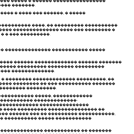
 ��� ����� � ������ ����������������
���� �������.
��� � ���� ��� ������, � �����
����������� ����, �� ��������� ����������
�������� �������������� ���� ��� �������� �
� � ��� ���������.
� �� �������������� ����������� �����
������ ������ ������������� ������ �������
������� ��������� �������� ���������
���� �������������.
� � �������� ������������� ���������, ��
 ����� �������� �� ��� ���������� �������
�������� ���������.
������������ �����, ������������
����������� �������������-
, ������������ ���������������
� ���� ��������� ��������������� ��
�� ������ ��� �� ��������� �����������,
�� ���������� ����� �����������
 �������������� ����������� �� �������