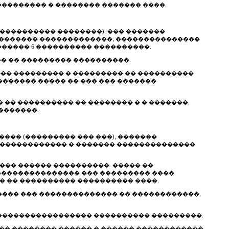
��������� � �������� ������� ����.
���������� ��������), ��� �������
�������� �������������, ���������������
������ 6 ���������� ����������.
�� �� ��������� ����������.
��� ��������� � ��������� �� ����������
������ ����� �� ��� ��� �������
�� ���������� �� �������� � � �������,
�������.
��� (��������� ��� ���), �������
������������� � ������� ��������������
���� ������ ����������. ����� ��
��������������� ��� ��������� ����
 �� ���������� ���������� ����.
����� ��� �������������� �� ������������,
� ����������������� ���������� ���������.
��� �������� ������ � ������ ������������