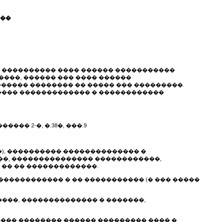
���
� ���������� ���� ������ �����������
���, ������ ��� ���� ������
����� �������� �� ����� ��� ���������.
����� ������������� � ������������
��� 2-�, �.38�, ���.9
��), ���������� �������������� �
���, ��������������� ������������,
 �� �� �������������.
������������ � �� ����������� (� ��� �����
���, �������������� � �������,
���� �������� ������ ��������� ���� �