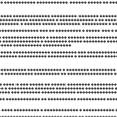
� ����������� �����������. ������ ����� �� ��
 ����� ������������� ��������� (������� ������
����������� ��������� � ������������ � �� ���
�����, � ������ ����� ��������, ��������� � �
�������������� ��� �� ��������� � �����, ��� � 
��� ��������������� � ������ ������ ����������
 ������������� � �������� ����� �������� ����
���� ���������� ����������.
����� ������������� ��������� ��� ����������� 
����� ���������� ��������� � ��������� ����
���������� ������������ � �������� ��������� �
� ���������� ��������� �� ���������������� 
�� ���� (� ��� ����� �� �����) �������� ��������
� � ��������� ������� ���������� ���������� 
���� ��� ������� ������������ ���������������
���� ������������ �� ���������� ���������� ��
�� ���� ��������� � ������������ � ����������
� ��������������� ������� ����� �� ����������