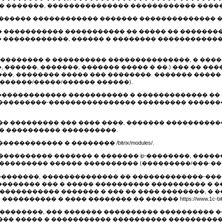
� �������, ��������������� ������������ ����
������� ������������ ������� �������������� 
�� ����������� ����������� �� ����� �� ������
 ������������, ������ � �������� �����������
��������� � ���������� ���������������, � ���
 ������, �������, ������� ����� � ��.) ��� �� �
���, �������� ����� ��� ��������. ������� ���
������/�����/������ ������).
������������� ����������� � ������������� ��
���������-���������������� ��������� ������
��� ��������� ��� ���� ����, ������� ���������
� ���������� ����������.
������� � �������� /bitrix/modules/.
���������� ������� � ������� ip-��������, ����
��������� ������ ���������� (���������/���-��
��������, �������������� �� �������������-��
������� ��� � ����� ���������� ���������� � �
����������� ������� � ��� �� ���� ��������, � 
��� � ���� �������� �� ������ https://www.1c-bitrix.ru
���������, ��� ������� ���������� ���������� 
��� ����� � ����������� ���������� ���������