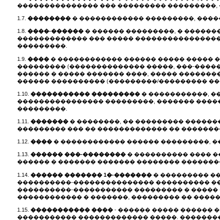
��������������� ��� ��������� ���������, 
1.7.
��������
� ������������ ���������, ���
1.8.
����-������
� ������ ���������, � �����
������������� ��� ����� ����������������
���������.
1.9.
����
� ������������ ������ ����� ����� 
��������� (�������������� �����, ���-�����,
������ � ����� ������� ����, ����� �������
������ ���������� (���������/��������� ��
1.10.
����������� ���������
� �����������, �
���������������� ���������, ������� ����
���������.
1.11.
�������
� ��������, �� ��������� �����
��������� ��� �� ������������� �� �������
1.12.
����
� ������������ ������ ���������, ������
1.13.
������ ���-��������
� ���������� ���� �
������ � ������� ������� �������� �������
1.14.
������ ������� 1�-�������
� ��������� �
����������-��������������� ���������� ��
����������-����������� ��������� � ����� 
������������ � �������, ��������� �� ����� �������
1.15.
����������� ����
- ������ ����� ������ 
����������� ������������� �����. �������