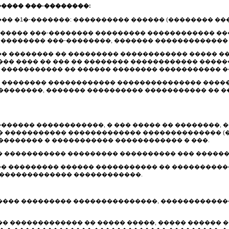
���� ���-��������:
��� �1�-�������: ���������� ������ (�������� ���
� ������ ���-�������� ��������� ������������ �
 �������� ���-��������, ������� �������������
���� �������� �� ��������� ������������ ����� 
�� ���� �� ��� �� �������� ������������ ����
 ����������� �� ������ �������� ����������� �
��� �������� ������������ ��������������� ����
��������, ������� ���������� ����������� �� �
������� ������������, � ��� ����� �� ��������,
 ����������� ������������� �������������� (�
��������� � ����������� ������������ � ���.
��� ����������� ��������� ���������� ��� ����
��� ��������� ������ ����������� �� ���������
 ������������� ������������.
������ ��������� ���������������, ����������
�� ������������� �� ����� �����, ����� ������ 