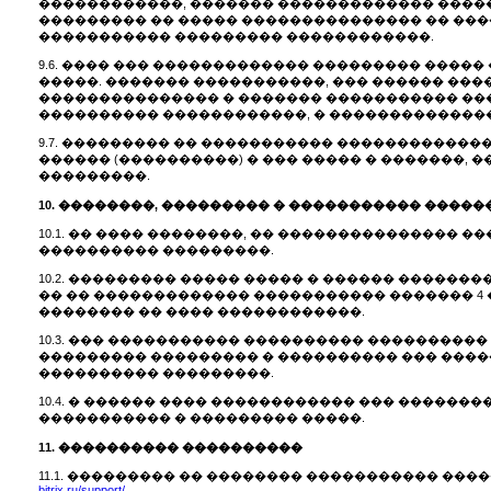
������������, ������� ������������� ����
��������� �� ����� ��������������� �� ���
����������� ��������� ������������.
9.6. ���� ��� ������������� ��������� ����
�����. ������� �����������, ��� ������ ���
��������������� � ������� ����������� ��
���������� ������������, � ��������������
9.7. ��������� �� ����������� ������������
������ (����������) � ��� ����� � �������, ����
���������.
10. ��������, ��������� � ����������� ����
10.1. �� ���� ��������, �� ��������������
���������� ���������.
10.2. ��������� ����� ����� � ������ �����
�� �� ������������� ����������� ������� 4
�������� �� ���� ������������.
10.3. ��� ����������� ���������� ��������
��������� ��������� � ���������� ��� ����
���������� ���������.
10.4. � ������ ���� ������������ ��� ����
����������� � ��������� �����.
11. ���������� ����������
11.1. ��������� �� �������� ����������� ��
bitrix.ru/support/