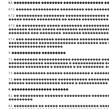
6.7. ���������� �������� �
�������������� ��
6.7.1. ������ ���������� ��������� ��� �����
6.7.2. ���������� �������� ��������������
����� ����� ��������� �� ����� ����������
6.7.3. �� ��������� ����� �������� �������
������� ����� ����� �������� ������������
�������� ���-��������, ������� ����������
6.7.4. ��� ����������� ��������� ��������
����������� �������������� �������� ���-
�������������� ������.
7. ����������� ���������
7.1. ��������� ������������ ����������� ��
������������� ��������� � ������������ ��
������ ��������� � ������� � �� ��������, 
7.2. ������������ ������ ���������� � ���
7.3. ��� ������������� ����������� ������
������ ������������� ����� � �����������
8. ��������������� ������
8.1. �� ��������� ������� ���������� ����
���������.
8.2. ��������� �� ����� ��������������� ���