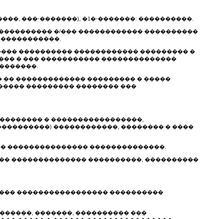
���, ���-�������), �1�-�������: ����������.
����������� �/��� ������������ ����������
 �����������.
����� ���������� ������������ ��������� �
���� � ��� ����������� ��������������
�������.
� �� ������������� ��������� � �����
����� ��������� �������� ���
 ��������� � �����������������,
���������) ������������, �������� � ����
��� ��������������� ��������������.
��� �������������� ����������, ����������
����� ����������������� ����������
�������, �������, ���������� ���