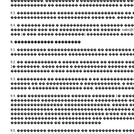
����������, ��������� � �������������� ��
����������� �� ������� ������������ � ����
8.3. ������������ ����� ��������������� ��
�������������� ���������� ���� ���, ������
8.4. � ������ ���� � ������������ ������� 
�������� ��� ��� ���������� �� ������: sales@
��� (� ��� ����� ���������) ���������� ����
9. ������������ ��������
9.1. ��������� ��������������� �� ��������
�������� ��������� ������������ ��� �����
9.2. �� ���������� � ����� ������ �� �����
1�-�������, ���� ���� � ���������� ������
������������ �/��� ����� ��������� �����
9.3. ��������� �� ���������� � �� ��������
������ �� �� ���������� � �����������, � ��
����� � �������� ������� ���, �����������
9.4. ��� ������������� ������ ������� 1�-�
��������� ���������������� ����������-��
���������������� ��������������; ����� �
������������� ��������������� �������� ��
���������� �������� ���������� �/��� �� �
���� ���������� ���������� ��� ����������
������������� �� ������������.
9.5. ��������� ���������� �� ���������� �