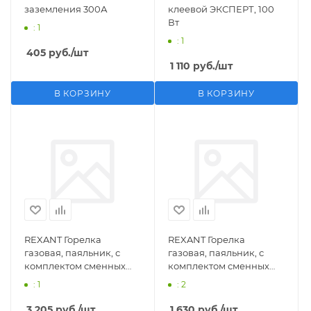
заземления 300А
клеевой ЭКСПЕРТ, 100
Вт
: 1
: 1
405
руб.
/шт
1 110
руб.
/шт
В КОРЗИНУ
В КОРЗИНУ
REXANT Горелка
REXANT Горелка
газовая, паяльник, с
газовая, паяльник, с
комплектом сменных
комплектом сменных
насадок, 11 предметов
насадок, 3 предмета
: 1
: 2
3 205
руб.
/шт
1 630
руб.
/шт