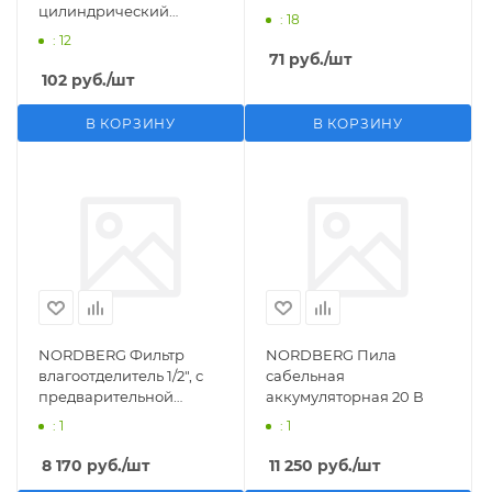
цилиндрический
: 18
M1/2">F1/4"
: 12
71
руб.
/шт
102
руб.
/шт
В КОРЗИНУ
В КОРЗИНУ
NORDBERG Фильтр
NORDBERG Пила
влагоотделитель 1/2", с
сабельная
предварительной
аккумуляторная 20 В
фильтрацией
: 1
: 1
8 170
руб.
/шт
11 250
руб.
/шт