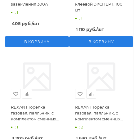
заземления 300А
клеевой ЭКСПЕРТ, 100
Вт
: 1
: 1
405
руб.
/шт
1 110
руб.
/шт
В КОРЗИНУ
В КОРЗИНУ
REXANT Горелка
REXANT Горелка
газовая, паяльник, с
газовая, паяльник, с
комплектом сменных
комплектом сменных
насадок, 11 предметов
насадок, 3 предмета
: 1
: 2
3 205
руб.
/шт
1 630
руб.
/шт