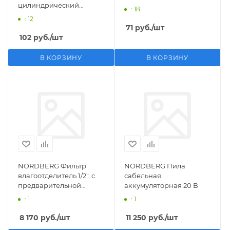
цилиндрический
: 18
M1/2">F1/4"
: 12
71
руб.
/шт
102
руб.
/шт
В КОРЗИНУ
В КОРЗИНУ
NORDBERG Фильтр
NORDBERG Пила
влагоотделитель 1/2", с
сабельная
предварительной
аккумуляторная 20 В
фильтрацией
: 1
: 1
8 170
руб.
/шт
11 250
руб.
/шт