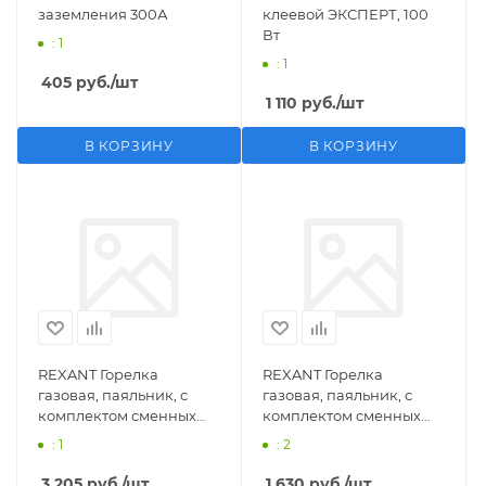
заземления 300А
клеевой ЭКСПЕРТ, 100
Вт
: 1
: 1
405
руб.
/шт
1 110
руб.
/шт
В КОРЗИНУ
В КОРЗИНУ
REXANT Горелка
REXANT Горелка
газовая, паяльник, с
газовая, паяльник, с
комплектом сменных
комплектом сменных
насадок, 11 предметов
насадок, 3 предмета
: 1
: 2
3 205
руб.
/шт
1 630
руб.
/шт