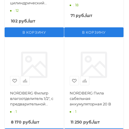
цилиндрический
: 18
M1/2">F1/4"
: 12
71
руб.
/шт
102
руб.
/шт
В КОРЗИНУ
В КОРЗИНУ
NORDBERG Фильтр
NORDBERG Пила
влагоотделитель 1/2", с
сабельная
предварительной
аккумуляторная 20 В
фильтрацией
: 1
: 1
8 170
руб.
/шт
11 250
руб.
/шт