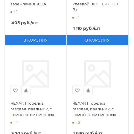
заземления 300А
клеевой ЭКСПЕРТ, 100
Вт
: 1
: 1
405
руб.
/шт
1 110
руб.
/шт
В КОРЗИНУ
В КОРЗИНУ
REXANT Горелка
REXANT Горелка
газовая, паяльник, с
газовая, паяльник, с
комплектом сменных
комплектом сменных
насадок, 11 предметов
насадок, 3 предмета
: 1
: 2
3 205
руб.
/шт
1 630
руб.
/шт