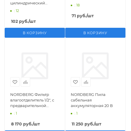
цилиндрический
: 18
M1/2">F1/4"
: 12
71
руб.
/шт
102
руб.
/шт
В КОРЗИНУ
В КОРЗИНУ
NORDBERG Фильтр
NORDBERG Пила
влагоотделитель 1/2", с
сабельная
предварительной
аккумуляторная 20 В
фильтрацией
: 1
: 1
8 170
руб.
/шт
11 250
руб.
/шт