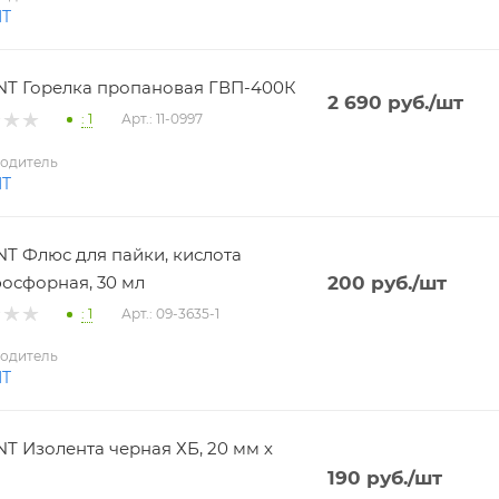
NT
T Горелка пропановая ГВП-400К
2 690
руб.
/шт
: 1
Арт.: 11-0997
одитель
NT
T Флюс для пайки, кислота
осфорная, 30 мл
200
руб.
/шт
: 1
Арт.: 09-3635-1
одитель
NT
T Изолента черная ХБ, 20 мм х
190
руб.
/шт