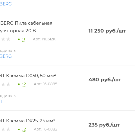
BERG
BERG Пила сабельная
уляторная 20 В
11 250
руб.
/шт
: 1
Арт.: NE612K
одитель
BERG
T Клемма DX50, 50 мм²
480
руб.
/шт
: 2
Арт.: 16-0885
одитель
NT
T Клемма DX25, 25 мм²
235
руб.
/шт
: 2
Арт.: 16-0882