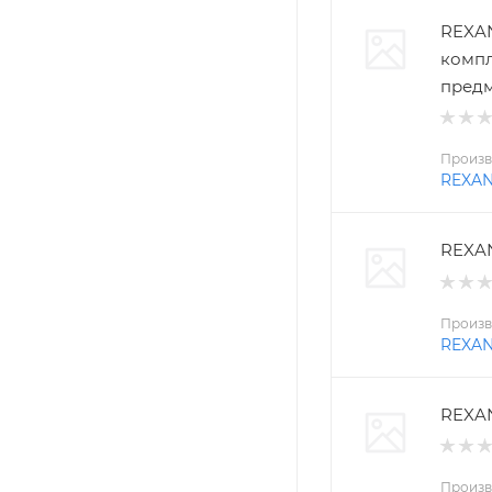
REXAN
компл
пред
Произв
REXA
REXAN
Произв
REXA
REXAN
Произв