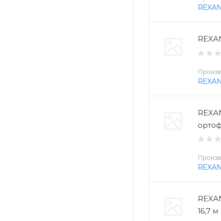
REXA
REXAN
Произв
REXA
REXAN
ортоф
Произв
REXA
REXAN
16,7 м