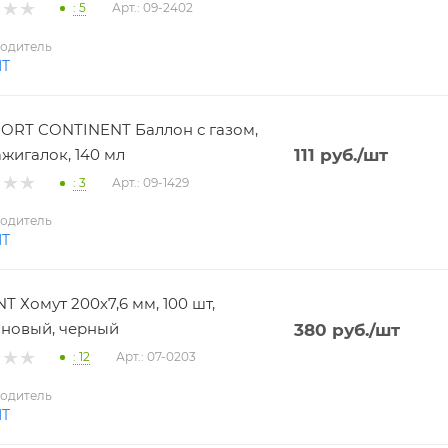
: 5
Арт.: 09-2402
одитель
NT
RT CONTINENT Баллон с газом,
ажигалок, 140 мл
111
руб.
/шт
: 3
Арт.: 09-1429
одитель
NT
T Хомут 200х7,6 мм, 100 шт,
новый, черный
380
руб.
/шт
: 12
Арт.: 07-0203
одитель
NT