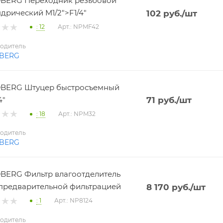
BERG Переходник резьбовой
дрический M1/2">F1/4"
102
руб.
/шт
: 12
Арт.: NPMF42
одитель
BERG
BERG Штуцер быстросъемный
4"
71
руб.
/шт
: 18
Арт.: NPM32
одитель
BERG
ERG Фильтр влагоотделитель
 с предварительной фильтрацией
8 170
руб.
/шт
: 1
Арт.: NP8124
одитель