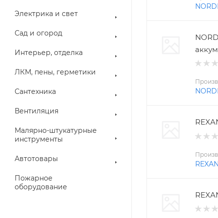
NORD
Электрика и свет
Сад и огород
NORD
аккум
Интерьер, отделка
ЛКМ, пены, герметики
Произв
NORD
Сантехника
Вентиляция
REXAN
Малярно-штукатурные
инструменты
Произв
Автотовары
REXA
Пожарное
оборудование
REXAN