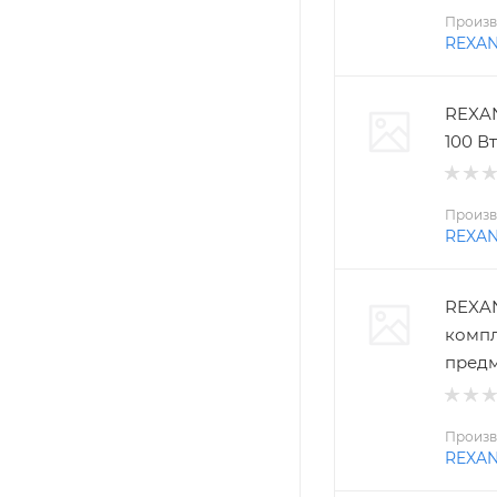
Произв
REXA
REXAN
100 Вт
Произв
REXA
REXAN
компл
пред
Произв
REXA