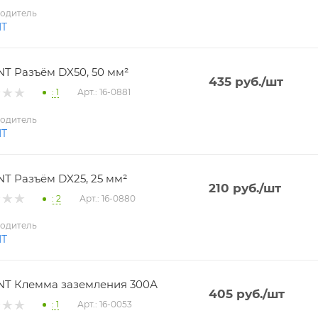
одитель
NT
T Разъём DX50, 50 мм²
435
руб.
/шт
: 1
Арт.: 16-0881
одитель
NT
T Разъём DX25, 25 мм²
210
руб.
/шт
: 2
Арт.: 16-0880
одитель
NT
T Клемма заземления 300А
405
руб.
/шт
: 1
Арт.: 16-0053