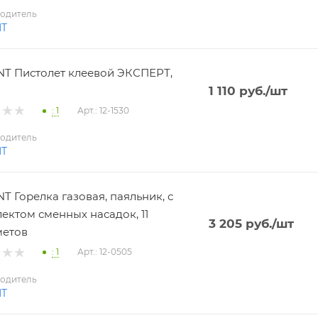
одитель
NT
T Пистолет клеевой ЭКСПЕРТ,
1 110
руб.
/шт
: 1
Арт.: 12-1530
одитель
NT
T Горелка газовая, паяльник, с
ектом сменных насадок, 11
3 205
руб.
/шт
метов
: 1
Арт.: 12-0505
одитель
NT