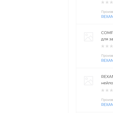
Произв
REXA
COMFO
для з
Произв
REXA
REXAN
нейло
Произв
REXA