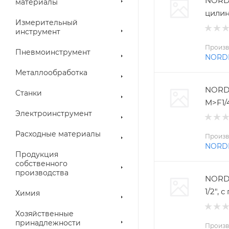
NORD
материалы
цилин
Измерительный
инструмент
Произв
Пневмоинструмент
NORD
Металлообработка
NORD
Станки
M>F1/
Электроинструмент
Расходные материалы
Произв
NORD
Продукция
собственного
производства
NORDB
1/2",
Химия
Хозяйственные
принадлежности
Произв